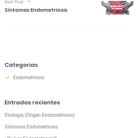
Next Post
a
g
Síntomas Endometriosis
o
v
r
e
i
e
g
s
a
c
i
Categorias
ó
Endometriosis
n
d
e
Entradas recientes
e
n
Etiología (Origen Endometriosis)
t
Síntomas Endometriosis
r