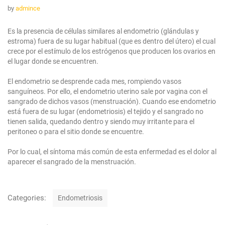
by
admince
Es la presencia de células similares al endometrio (glándulas y
estroma) fuera de su lugar habitual (que es dentro del útero) el cual
crece por el estímulo de los estrógenos que producen los ovarios en
el lugar donde se encuentren.
El endometrio se desprende cada mes, rompiendo vasos
sanguíneos. Por ello, el endometrio uterino sale por vagina con el
sangrado de dichos vasos (menstruación). Cuando ese endometrio
está fuera de su lugar (endometriosis) el tejido y el sangrado no
tienen salida, quedando dentro y siendo muy irritante para el
peritoneo o para el sitio donde se encuentre.
Por lo cual, el síntoma más común de esta enfermedad es el dolor al
aparecer el sangrado de la menstruación.
C
Categories:
Endometriosis
a
t
N
e