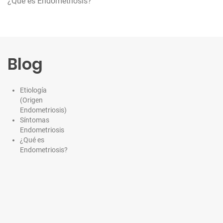
¿Qué es Endometriosis?
a
d
a
s
Blog
Etiología
(Origen
Endometriosis)
Síntomas
Endometriosis
¿Qué es
Endometriosis?