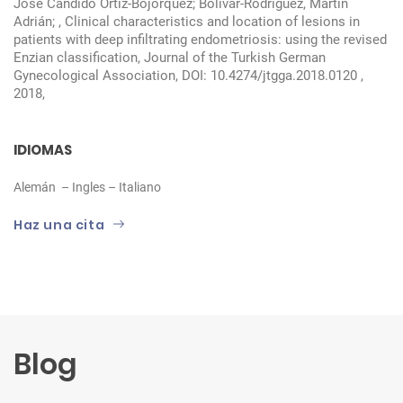
José Cándido Ortiz-Bojórquez; Bolívar-Rodríguez, Martín
Adrián; , Clinical characteristics and location of lesions in
patients with deep infiltrating endometriosis: using the revised
Enzian classification, Journal of the Turkish German
Gynecological Association, DOI: 10.4274/jtgga.2018.0120 ,
2018,
IDIOMAS
Alemán – Ingles – Italiano
Haz una cita
Blog