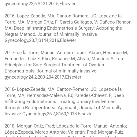
gynecology,22,6,S131,2015,Elsevier
2016- Lopez-Zepeda, MA; Canton-Romero, JC; Lopez-de la
Torre, MA; Morgan-Ortiz, F; Garcia-Gallegos, V; Cañedo-Rendon,
MA; Deep Infiltrating Endometriosis Surgery: Adopting the
Negrar Method, Journal of Minimally Invasive
Gynecology,23,7,S144,2016,Elsevier
2017- de la Torre, Manuel Antonio López; Abrao, Henrique M;
Fernandes, Luiz F; Kho, Rosanne M; Abrao, Mauricio S; Ten
Principles for Safe Surgical Treatment of Ovarian
Endometriosis, Journal of minimally invasive
gynecology,24,2,203-204,2017,Elsevier
2018- Lopez-Zepeda, MA; Canton-Romero, JC; Lopez-de la
Torre, MA; Hernandez-Malerva, FJ; Paredes-Chavez, F; Deep
Infiltrating Endometriosis: Treating Urinary Involvement
through a Retroperitoneal Approach, Journal of Minimally
Invasive Gynecology,25,7,S160,2018,Elsevier
2018- Morgan-Ortiz, Fred; López-de la Torre, Manuel Antonio;
López-Zepeda, Marco Antonio; Valentín, Fred; Morgan-Ruiz,